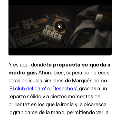
Loaded
:
Unmute
43.90%
Y es aquí donde
la propuesta se queda a
medio gas.
Ahora bien, supera con creces
otras películas similares de Marqués como
'
El club del paro
' o '
Desechos
', gracias a un
reparto sólido y a ciertos momentos de
brillantez en los que la ironía y la picaresca
logran darse de la mano, permitiendo ver la