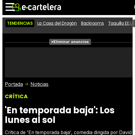
TENDENCIAS
La Casa del Dragón
Backrooms
Taquilla EE.UU
Noticias
Cartelera
Películas
Eliminar anuncios
Series
Vídeos
Taquilla
Fotos
Premios
Rostros
Críticas
Entradas
Portada
Noticias
CRÍTICA
'En temporada baja': Los
lunes al sol
Crítica de 'En temporada baja', comedia dirigida por David