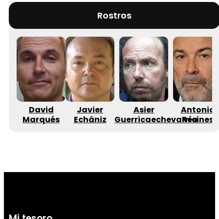
Rostros
David
Javier
Asier
Antonio
Marqués
Echániz
Guerricaechevarría
Resines
Mi tesoro