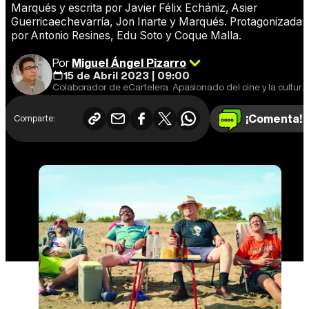
Marqués y escrita por Javier Félix Echániz, Asier
Guerricaechevarría, Jon Iriarte y Marqués. Protagonizada
por Antonio Resines, Edu Soto y Coque Malla.
Por
Miguel Ángel Pizarro
15 de Abril 2023 | 09:00
Colaborador de eCartelera. Apasionado del cine y la cultura en general. Cine europeo y de animación, mi especialidad.
¡Comenta!
Comparte: